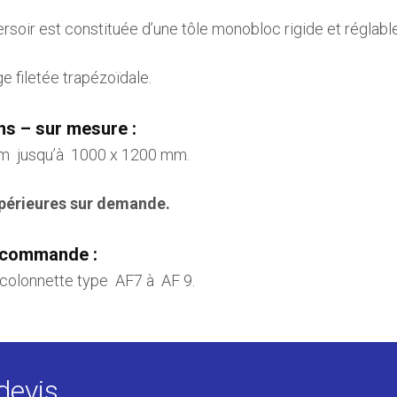
rsoir est constituée d’une tôle monobloc rigide et réglable
e filetée trapézoïdale.
ns – sur mesure :
m jusqu’à 1000 x 1200 mm.
périeures sur
demande
.
 commande :
olonnette type AF7 à AF 9.
devis