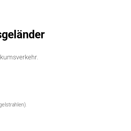
sgeländer
ikumsverkehr.
elstrahlen).