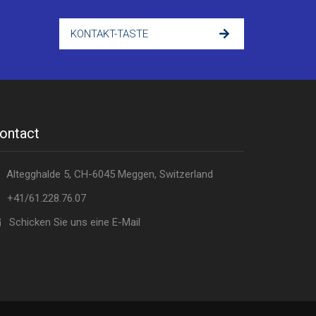
KONTAKT-TASTE
ontact
Altegghalde 5, CH-6045 Meggen, Switzerland
+41/61.228.76.07
Schicken Sie uns eine E-Mail