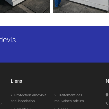
devis
Liens
N
Protection amovible
Traitement des
anti-inondation
mauvaises odeurs
ée