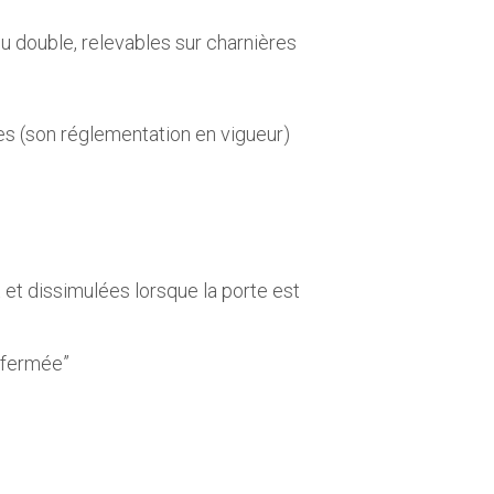
ou double, relevables sur charnières
les (son réglementation en vigueur)
 et dissimulées lorsque la porte est
e fermée”
Capot Sécurisé 1