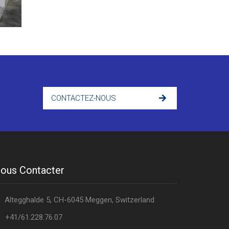
CONTACTEZ-NOUS
ous Contacter
Altegghalde 5, CH-6045 Meggen, Switzerland
+41/61.228.76.07