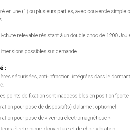
vré en une (1) ou plusieurs parties, avec couvercle simple 
s
nti-chute relevable résistant à un double choc de 1200 Jou
dimensions possibles sur demande.
é :
ères sécurisées, anti-infraction, intégrées dans le dormant
e.
es points de fixation sont inaccessibles en position “port
ation pour pose de dispositif(s) d’alarme : optionnel
ration pour pose de « verrou électromagnétique »
Capot Sécurisé 5
Capot Sécurisé 4
teurs électronique, d’ouverture et de choc-vibration