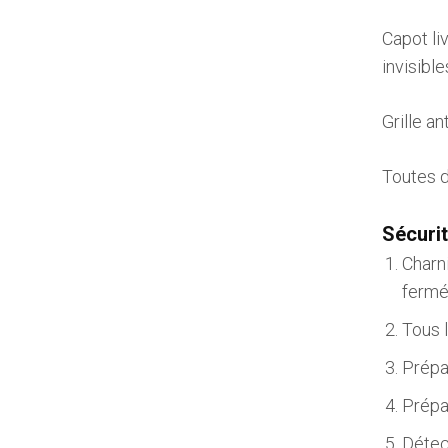
Capot li
invisible
Grille a
Toutes 
Sécurit
Charni
fermé
Tous l
Prépar
Prépa
Détec