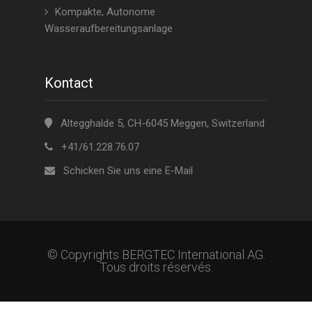
Kompakte, Autonome
Wasseraufbereitungsanlage
Kontact
Altegghalde 5, CH-6045 Meggen, Switzerland
+41/61.228.76.07
Schicken Sie uns eine E-Mail
© Copyrights BERGTEC International AG.
Tous droits réservés.